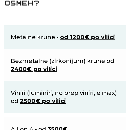
OSMEH?
Metalne krune -
od 1200€ po vilici
Bezmetalne (zirkonijum) krune od
2400€ po vilici
Viniri (luminiri, no prep viniri, e max)
od
2500€ po vilici
All on 4 - od
3500€