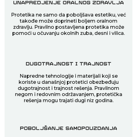
Unapredjenje oralnog zdravlja
Protetika ne samo da poboljšava estetiku, već
takođe može doprineti boljem oralnom
zdravlju. Pravilno postavljena protetika može
pomoći u očuvanju okolnih zuba, desni i vilica.
Dugotrajnost i trajnost
Napredne tehnologije i materijali koji se
koriste u današnjoj protetici
obezbeđuju
dugotrajnost i trajnost rešenja. Pravilnom
negom i redovnim održavanjem, protetička
rešenja mogu trajati dugi niz godina.
Poboljšanje samopouzdanja