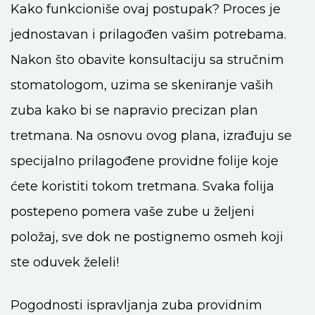
Kako funkcioniše ovaj postupak? Proces je
jednostavan i
prilagođen vašim potrebama.
Nakon što obavite konsultaciju sa
stručnim
stomatologom, uzima se skeniranje vaših
zuba kako bi
se napravio precizan plan
tretmana. Na osnovu ovog plana,
izrađuju se
specijalno prilagođene providne folije koje
ćete
koristiti tokom tretmana. Svaka folija
postepeno pomera vaše
zube u željeni
položaj, sve dok ne postignemo osmeh koji
ste
oduvek želeli!
Pogodnosti ispravljanja zuba providnim