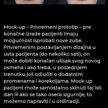
Mock-up – Privremeni prototip – pre
konačne izrade pacijenti imaju
mogućnost isprobati nove zube.
Privremenim postavljanjem dizajna u
usta pacijenta (do nekoliko sati), on
može dobiti konačan utisak svog novog
osmeha i ako treba, u poslednjem
trenutku još odlučiti o dodatnim
promenama i korekcijama. Mock-up
pacijent može samostalno skinuti taj isti
dan ili ako se tako oseća sigurnije, to
možemo napraviti i u ordinaciji.