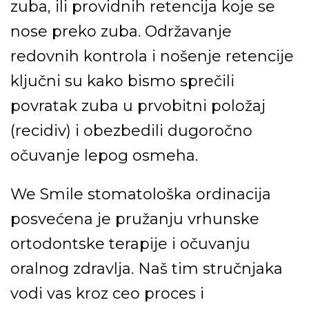
zuba, ili providnih retencija
koje se
nose preko zuba. Održavanje
redovnih kontrola i nošenje retencije
ključni su kako bismo sprečili
povratak zuba u prvobitni položaj
(recidiv) i
obezbedili dugoročno
očuvanje lepog osmeha.
We Smile stomatološka ordinacija
posvećena je pružanju vrhunske
ortodontske terapije i očuvanju
oralnog zdravlja. Naš tim stručnjaka
vodi vas
kroz ceo proces i