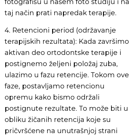
fotografišu u našem foto studiju i na
taj način prati napredak
terapije.
4. Retencioni period (održavanje
terapijskih rezultata):
Kada završimo
aktivan deo ortodontske terapije i
postignemo željeni položaj
zuba,
ulazimo u fazu retencije. Tokom ove
faze, postavljamo retencionu
opremu kako bismo održali
postignute rezultate. To može biti u
obliku žičanih retencija koje su
pričvršćene na unutrašnjoj strani