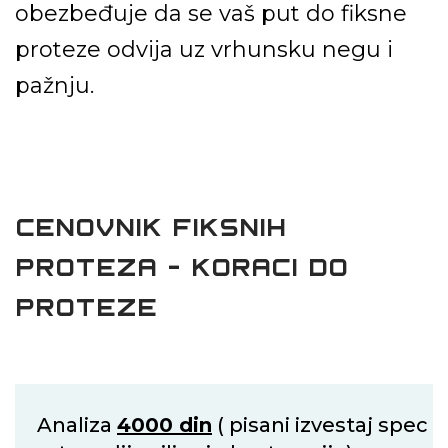
obezbeđuje da se vaš put do fiksne
proteze odvija uz
vrhunsku negu i
pažnju.
CENOVNIK FIKSNIH
PROTEZA - KORACI
DO
PROTEZE
Analiza
4000 din
( pisani izvestaj spec