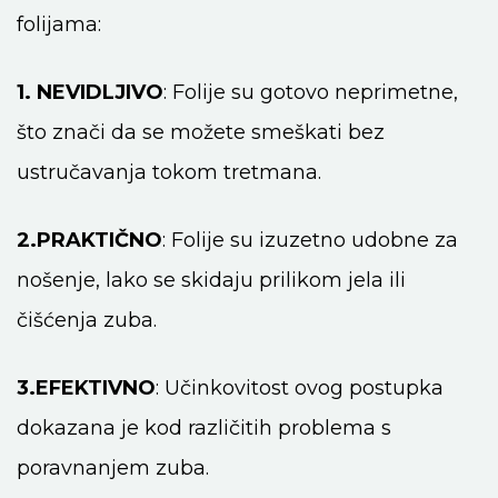
folijama:
1. NEVIDLJIVO
: Folije su gotovo neprimetne,
što znači da se
možete smeškati bez
ustručavanja tokom tretmana.
2.PRAKTIČNO
: Folije su izuzetno udobne za
nošenje, lako se
skidaju prilikom jela ili
čišćenja zuba.
3.EFEKTIVNO
: Učinkovitost ovog postupka
dokazana je kod
različitih problema s
poravnanjem zuba.