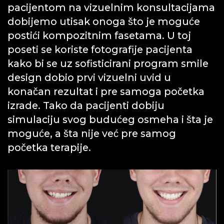
pacijentom na vizuelnim konsultacijama
dobijemo utisak onoga što je moguće
postići kompozitnim fasetama. U toj
poseti se koriste fotografije pacijenta
kako bi se uz sofisticirani program smile
design dobio prvi vizuelni uvid u
konačan rezultat i pre samoga početka
izrade. Tako da pacijenti dobiju
simulaciju svog budućeg osmeha i šta je
moguće, a šta nije već pre samog
početka terapije.