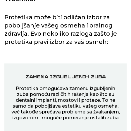
Protetika može biti odličan izbor za
poboljšanje vašeg osmeha i oralnog
zdravlja. Evo nekoliko razloga zašto je
protetika pravi izbor za vaš osmeh:
Zamena izgubljenih zuba
Protetika omogućava zamenu izgubljenih
zuba pomoću različitih rešenja kao što su
dentalni implanti, mostovi i proteze. To ne
samo da poboljšava estetiku vašeg osmeha,
već takođe sprečava probleme sa žvakanjem,
izgovorom i moguće pomeranje ostalih zuba