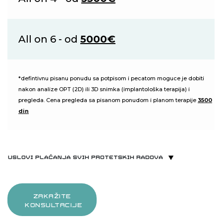
All on 6 - od
5000€
*defintivnu pisanu ponudu sa potpisom i pecatom moguce je dobiti
nakon analize OPT (2D) ili 3D snimka (implantološka
terapija) i
pregleda.
Cena pregleda sa pisanom ponudom i planom terapije
3500
din
Uslovi plaćanja svih protetskih radova
ZAKAŽITE
KONSULTACIJE