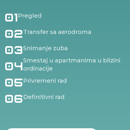
01
Pregled
02
Transfer sa aerodroma
03
Snimanje zuba
Smestaj u apartmanima u blizini
04
ordinacije
05
Privremeni rad
06
Definitivni rad