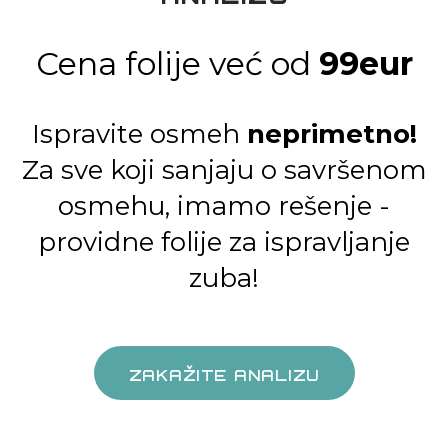
Cena folije već od
99eur
Ispravite osmeh
neprimetno!
Za sve koji sanjaju o savršenom
osmehu,
imamo rešenje -
providne folije za
ispravljanje
zuba!
ZAKAŽITE ANALIZU