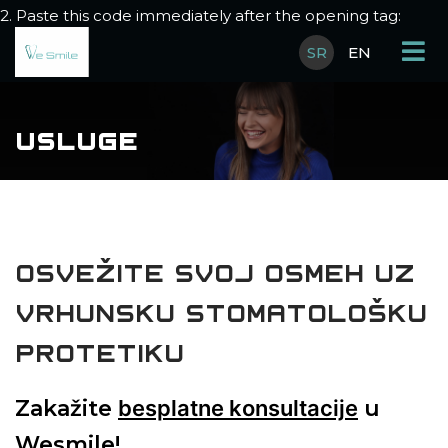
2. Paste this code immediately after the opening tag:
SR
EN
USLUGE
OSVEŽITE SVOJ OSMEH UZ
VRHUNSKU
STOMATOLOŠKU
PROTETIKU
Zakažite
besplatne konsultacije
u
Wesmile!